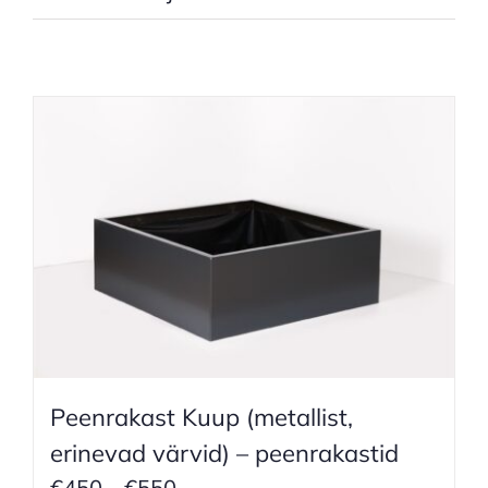
Peenrakast Kuup (metallist,
erinevad värvid) – peenrakastid
Price
€
450
–
€
550