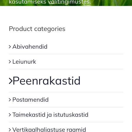
kasutamiseks välitingimustes.
Product categories
Abivahendid
Leiunurk
Peenrakastid
Postamendid
Taimekastid ja istutuskastid
Vertikaalhaljastuse raamid