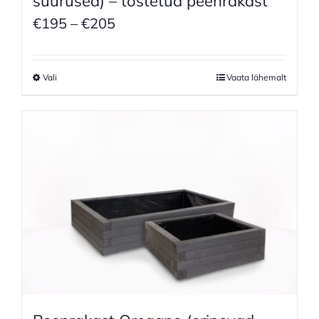
suurused) – tõstetud peenrakast
Price
€
195
–
€
205
range:
€195
Vali
Vaata lähemalt
through
€205