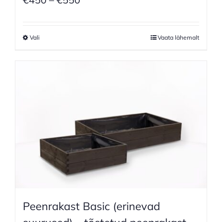
range:
€450
Vali
Vaata lähemalt
through
€550
Peenrakast Basic (erinevad