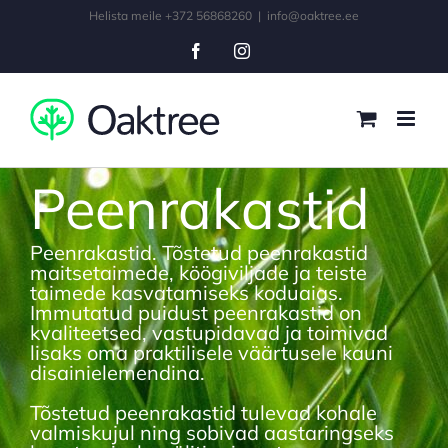
Skip
Helista meile +372 56868260
|
info@oaktree.ee
to
Facebook
Instagram
content
Peenrakastid
Peenrakastid. Tõstetud peenrakastid
maitsetaimede, köögiviljade ja teiste
taimede kasvatamiseks koduaias.
Immutatud puidust peenrakastid on
kvaliteetsed, vastupidavad ja toimivad
lisaks oma praktilisele väärtusele kauni
disainielemendina.
Tõstetud peenrakastid tulevad kohale
valmiskujul ning sobivad aastaringseks