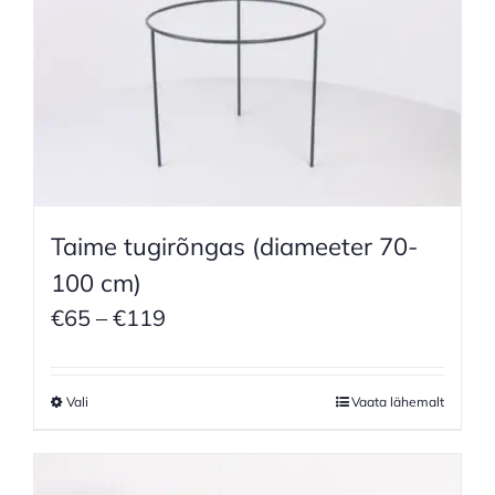
Taime tugirõngas (diameeter 70-
100 cm)
Price
€
65
–
€
119
range:
€65
Vali
Vaata lähemalt
through
€119