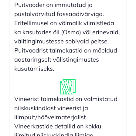
Puitvooder on immutatud ja
püstolvärvitud fassaadivärviga.
Eritellimusel on võimalik viimistleda
ka kasutades õli (Osmo) või erinevaid,
välitingimustesse sobivaid peitse.
Puitvoodrist taimekastid on mõeldud
aastaringselt välistingimustes
kasutamiseks.
Vineerist taimekastid on valmistatud
niiskuskindlast vineerist ja
liimpuit/höövelmaterjalist.
Vineerkastide detailid on kokku
liimitud niiskuskindla liimiga,