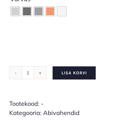
LISA KORVI
Ecopots
Amsterdam
17cm.
Tootekood:
-
kogus
Kategooria:
Abivahendid