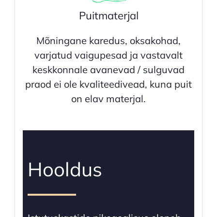
Puitmaterjal
Mõningane karedus, oksakohad,
varjatud vaigupesad ja vastavalt
keskkonnale avanevad / sulguvad
praod ei ole kvaliteedivead, kuna puit
on elav materjal.
Hooldus