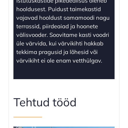
Istutuskastide pikeaealisus oleneb
hooldusest. Puidust taimekastid
vajavad hooldust samamoodi nagu
terrassid, piirdeaiad ja hoonete
välisvooder. Soovitame kasti voodri
üle värvida, kui värvikihti hakkab
tekkima pragusid ja lõhesid või
värvikiht ei ole enam vetthülgav.
Tehtud tööd