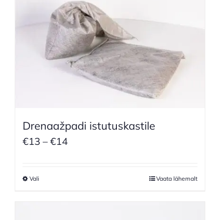
Drenaažpadi istutuskastile
Price
€
13
–
€
14
range:
€13
Vali
Vaata lähemalt
through
€14